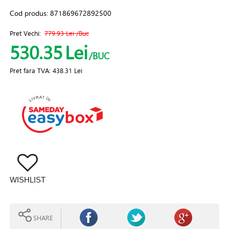
Cod produs:
871869672892500
Pret Vechi:
779.93 Lei
/Buc
530.35
Lei
/BUC
Pret fara TVA:
438.31 Lei
WISHLIST
SHARE