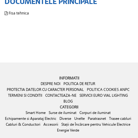
DOCUMENTELE PRINCIPALE
Fisa tehnica
INFORMATII
DESPRE NOI
POLITICA DE RETUR
PROTECTIA DATELOR CU CARACTER PERSONAL
POLITICA COOKIES
ANPC
TERMENI SI CONDITII
CONTACTEAZA-NE
SERVICII EURO VIAL LIGHTING
BLOG
CATEGORII
Smart Home
Surse de iluminat
Corpuri de iluminat
Echipamente si Aparataj Electric
Diverse
Unelte
Paratrasnet
Trasee cabluri
Cabluri & Conductori
Accesorii
Stații de Încărcare pentru Vehicule Electrice
Energie Verde