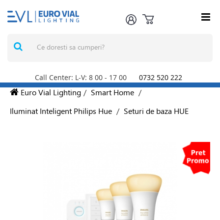
Call Center: L-V: 8
00
- 17
00
0732 520 222
Euro Vial Lighting
/
Smart Home
/
Iluminat Inteligent Philips Hue
/
Seturi de baza HUE