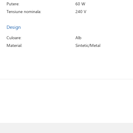
Putere:
60 W
Tensiune nominala:
240 V
Design
Culoare:
Alb
Material:
Sintetic/Metal