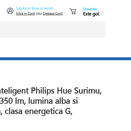
Salutare! Bine Ai Venit!
Cosul tau
Este gol.
Intra in Cont
sau
Creeaza Cont
eligent Philips Hue Surimu,
350 lm, lumina alba si
, clasa energetica G,