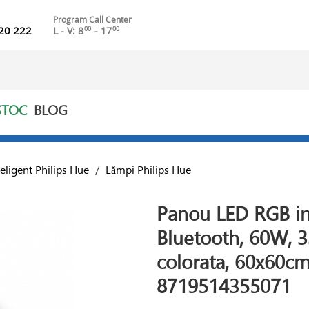
Program Call Center
20 222
L - V: 8
- 17
00
00
STOC
BLOG
teligent Philips Hue
/
Lămpi Philips Hue
Panou LED RGB int
Bluetooth, 60W, 3
colorata, 60x60cm
8719514355071