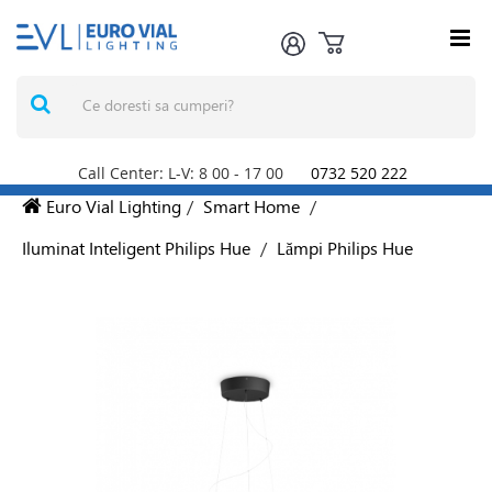
Call Center: L-V: 8
00
- 17
00
0732 520 222
Euro Vial Lighting
/
Smart Home
/
Iluminat Inteligent Philips Hue
/
Lămpi Philips Hue