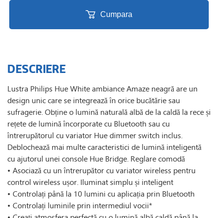
Cumpara
DESCRIERE
Lustra Philips Hue White ambiance Amaze neagră are un
design unic care se integrează în orice bucătărie sau
sufragerie. Obține o lumină naturală albă de la caldă la rece și
rețete de lumină încorporate cu Bluetooth sau cu
întrerupătorul cu variator Hue dimmer switch inclus.
Deblochează mai multe caracteristici de lumină inteligentă
cu ajutorul unei console Hue Bridge. Reglare comodă
• Asociază cu un întrerupător cu variator wireless pentru
control wireless ușor. Iluminat simplu și inteligent
• Controlați până la 10 lumini cu aplicația prin Bluetooth
• Controlați luminile prin intermediul vocii*
• Creați atmosfera perfectă cu o lumină albă caldă până la