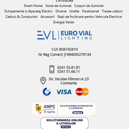
CATEGORII
Smart Home
Surse de iluminat
Corpuri de iluminat
Echipamente si Aparataj Electric
Diverse
Unelte
Paratrasnet
Trasee cabluri
Cabluri & Conductori
Accesorii
Stații de Încărcare pentru Vehicule Electrice
Energie Verde
CUI: RO6742610
Nr Reg Comert: J1994005279134
0241 55.81.81
0241 51.66.11
Str. Nicolae Filimon nr.23
Constanta