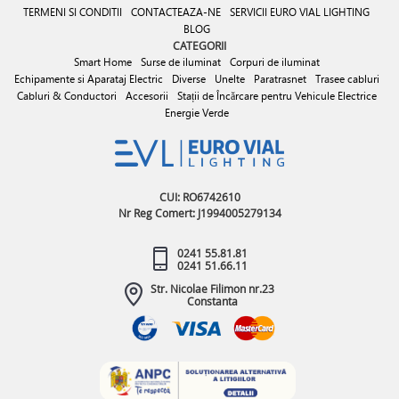
TERMENI SI CONDITII
CONTACTEAZA-NE
SERVICII EURO VIAL LIGHTING
BLOG
CATEGORII
Smart Home
Surse de iluminat
Corpuri de iluminat
Echipamente si Aparataj Electric
Diverse
Unelte
Paratrasnet
Trasee cabluri
Cabluri & Conductori
Accesorii
Stații de Încărcare pentru Vehicule Electrice
Energie Verde
CUI: RO6742610
Nr Reg Comert: J1994005279134
0241 55.81.81
0241 51.66.11
Str. Nicolae Filimon nr.23
Constanta