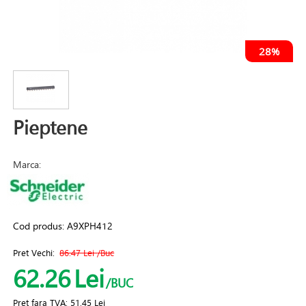
28%
Pieptene
Marca:
Cod produs:
A9XPH412
Pret Vechi:
86.47 Lei
/Buc
62.26
Lei
/BUC
Pret fara TVA:
51.45 Lei