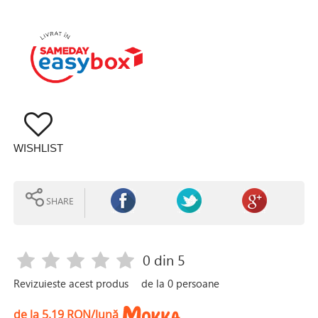
WISHLIST
SHARE
0
din 5
Revizuieste acest produs
de la
0
persoane
de la 5.19 RON/lună