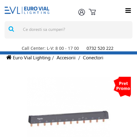
Call Center: L-V: 8
00
- 17
00
0732 520 222
Euro Vial Lighting
/
Accesorii
/
Conectori