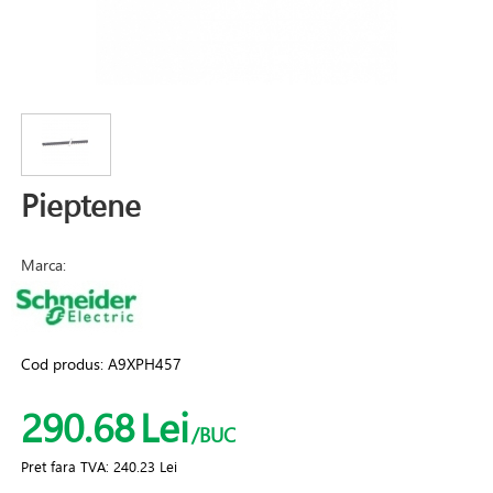
Pieptene
Marca:
Cod produs:
A9XPH457
290.68
Lei
/BUC
Pret fara TVA:
240.23 Lei