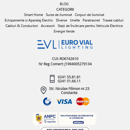
BLOG
CATEGORII
Smart Home
Surse de iluminat
Corpuri de iluminat
Echipamente si Aparataj Electric
Diverse
Unelte
Paratrasnet
Trasee cabluri
Cabluri & Conductori
Accesorii
Stații de Încărcare pentru Vehicule Electrice
Energie Verde
CUI: RO6742610
Nr Reg Comert: J1994005279134
0241 55.81.81
0241 51.66.11
Str. Nicolae Filimon nr.23
Constanta