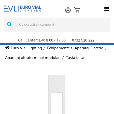
Call Center: L-V: 8
00
- 17
00
0732 520 222
Euro Vial Lighting
/
Echipamente si Aparataj Electric
/
Aparataj ultraterminal modular
/
Tasta falsa