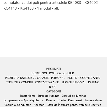
comutator cu doi poli pentru articolele KG4033 - KG4002 -
KG4113 - KG4180 - 1 modul - alb
INFORMATII
DESPRE NOI
POLITICA DE RETUR
PROTECTIA DATELOR CU CARACTER PERSONAL
POLITICA COOKIES
ANPC
TERMENI SI CONDITII
CONTACTEAZA-NE
SERVICII EURO VIAL LIGHTING
BLOG
CATEGORII
Smart Home
Surse de iluminat
Corpuri de iluminat
Echipamente si Aparataj Electric
Diverse
Unelte
Paratrasnet
Trasee cabluri
Cabluri & Conductori
Accesorii
Stații de Încărcare pentru Vehicule Electrice