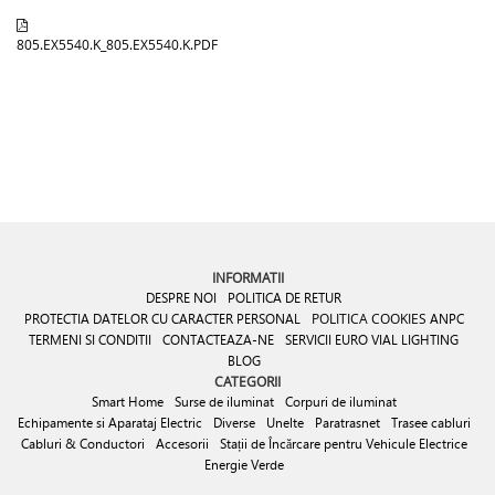
805.EX5540.K_805.EX5540.K.PDF
INFORMATII
DESPRE NOI
POLITICA DE RETUR
PROTECTIA DATELOR CU CARACTER PERSONAL
POLITICA COOKIES
ANPC
TERMENI SI CONDITII
CONTACTEAZA-NE
SERVICII EURO VIAL LIGHTING
BLOG
CATEGORII
Smart Home
Surse de iluminat
Corpuri de iluminat
Echipamente si Aparataj Electric
Diverse
Unelte
Paratrasnet
Trasee cabluri
Cabluri & Conductori
Accesorii
Stații de Încărcare pentru Vehicule Electrice
Energie Verde