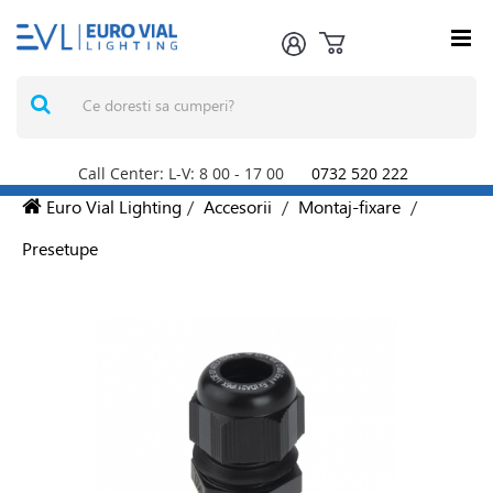
Call Center: L-V: 8
00
- 17
00
0732 520 222
Euro Vial Lighting
/
Accesorii
/
Montaj-fixare
/
Presetupe