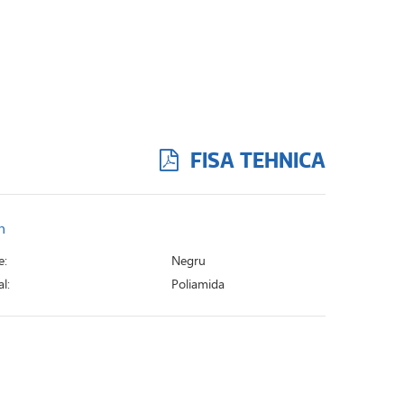
FISA TEHNICA
n
e:
Negru
l:
Poliamida