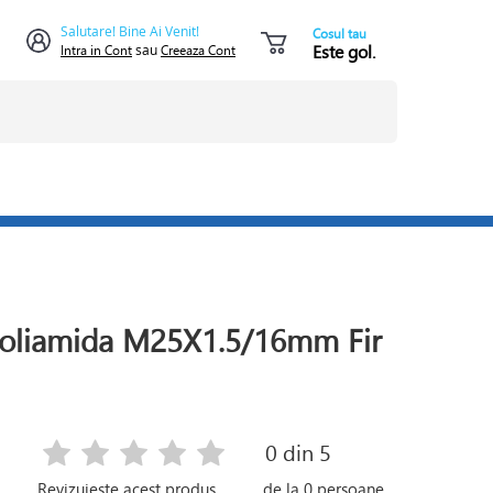
Salutare! Bine Ai Venit!
Cosul tau
Este gol.
Intra in Cont
sau
Creeaza Cont
Poliamida M25X1.5/16mm Fir
0
din 5
Revizuieste acest produs
de la
0
persoane