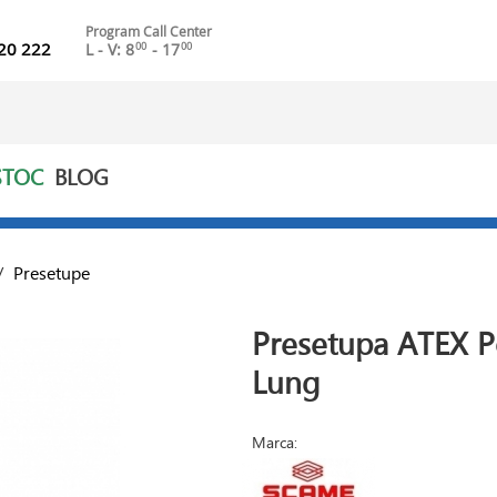
Program Call Center
20 222
L - V: 8
- 17
00
00
STOC
BLOG
/
Presetupe
Presetupa ATEX 
Lung
Marca: