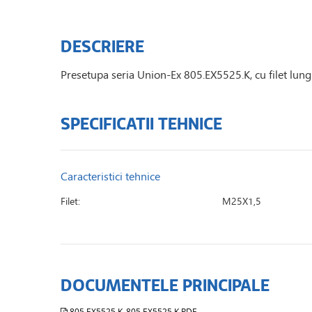
DESCRIERE
Presetupa seria Union-Ex 805.EX5525.K, cu filet lu
SPECIFICATII TEHNICE
Caracteristici tehnice
Filet:
M25X1,5
DOCUMENTELE PRINCIPALE
805.EX5525.K_805.EX5525.K.PDF