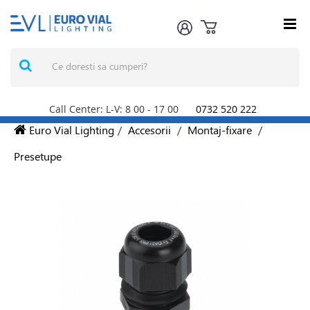
Call Center: L-V: 8
00
- 17
00
0732 520 222
Euro Vial Lighting
/
Accesorii
/
Montaj-fixare
/
Presetupe