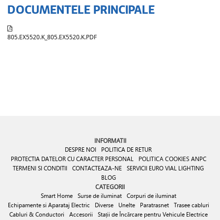
DOCUMENTELE PRINCIPALE
805.EX5520.K_805.EX5520.K.PDF
INFORMATII
DESPRE NOI
POLITICA DE RETUR
PROTECTIA DATELOR CU CARACTER PERSONAL
POLITICA COOKIES
ANPC
TERMENI SI CONDITII
CONTACTEAZA-NE
SERVICII EURO VIAL LIGHTING
BLOG
CATEGORII
Smart Home
Surse de iluminat
Corpuri de iluminat
Echipamente si Aparataj Electric
Diverse
Unelte
Paratrasnet
Trasee cabluri
Cabluri & Conductori
Accesorii
Stații de Încărcare pentru Vehicule Electrice