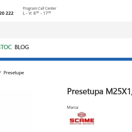
Program Call Center
20 222
L - V: 8
- 17
00
00
STOC
BLOG
/
Presetupe
Presetupa M25X1,
Marca: