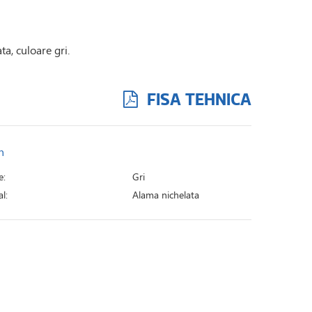
a, culoare gri.
FISA TEHNICA
n
e:
Gri
l:
Alama nichelata