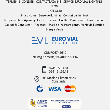
TERMENI SI CONDITII
CONTACTEAZA-NE
SERVICII EURO VIAL LIGHTING
BLOG
CATEGORII
Smart Home
Surse de iluminat
Corpuri de iluminat
Echipamente si Aparataj Electric
Diverse
Unelte
Paratrasnet
Trasee cabluri
Cabluri & Conductori
Accesorii
Stații de Încărcare pentru Vehicule Electrice
Energie Verde
CUI: RO6742610
Nr Reg Comert: J1994005279134
0241 55.81.81
0241 51.66.11
Str. Nicolae Filimon nr.23
Constanta