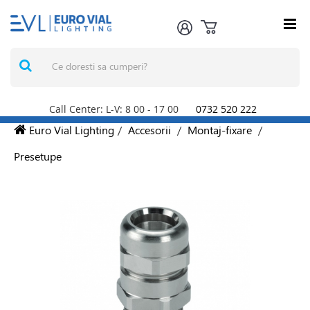
Call Center: L-V: 8
00
- 17
00
0732 520 222
Euro Vial Lighting
/
Accesorii
/
Montaj-fixare
/
Presetupe