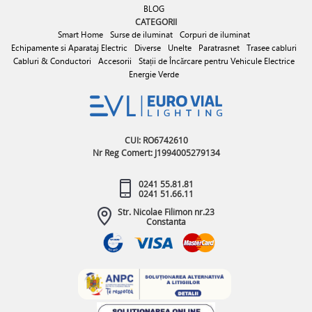
BLOG
CATEGORII
Smart Home
Surse de iluminat
Corpuri de iluminat
Echipamente si Aparataj Electric
Diverse
Unelte
Paratrasnet
Trasee cabluri
Cabluri & Conductori
Accesorii
Stații de Încărcare pentru Vehicule Electrice
Energie Verde
CUI: RO6742610
Nr Reg Comert: J1994005279134
0241 55.81.81
0241 51.66.11
Str. Nicolae Filimon nr.23
Constanta