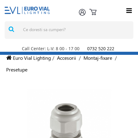
Call Center: L-V: 8
00
- 17
00
0732 520 222
Euro Vial Lighting
/
Accesorii
/
Montaj-fixare
/
Presetupe