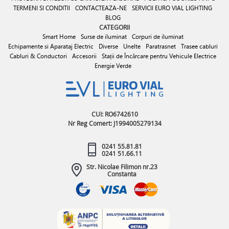
TERMENI SI CONDITII
CONTACTEAZA-NE
SERVICII EURO VIAL LIGHTING
BLOG
CATEGORII
Smart Home
Surse de iluminat
Corpuri de iluminat
Echipamente si Aparataj Electric
Diverse
Unelte
Paratrasnet
Trasee cabluri
Cabluri & Conductori
Accesorii
Stații de Încărcare pentru Vehicule Electrice
Energie Verde
CUI: RO6742610
Nr Reg Comert: J1994005279134
0241 55.81.81
0241 51.66.11
Str. Nicolae Filimon nr.23
Constanta