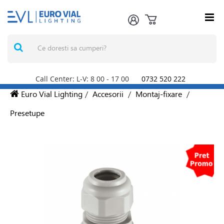
Call Center: L-V: 8
00
- 17
00
0732 520 222
Euro Vial Lighting
/
Accesorii
/
Montaj-fixare
/
Presetupe