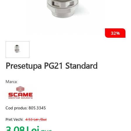
32%
Presetupa PG21 Standard
Marca:
Cod produs:
805.3345
Pret Vechi:
4.53 Lei
/Buc
3.08
Lei