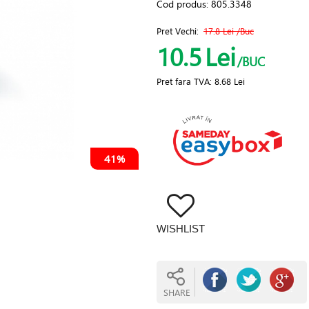
Cod produs:
805.3348
Pret Vechi:
17.8 Lei
/Buc
10.5
Lei
/BUC
Pret fara TVA:
8.68 Lei
41%
WISHLIST
SHARE