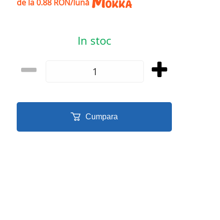
de la 0.88 RON/lună
In stoc
Cumpara