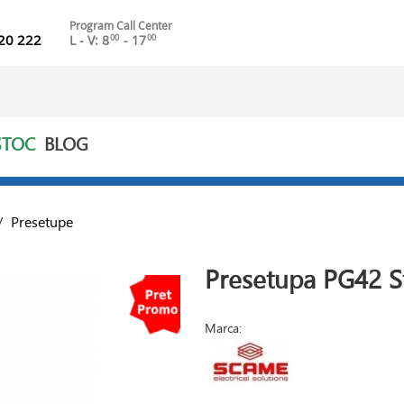
Program Call Center
20 222
L - V: 8
- 17
00
00
STOC
BLOG
/
Presetupe
Presetupa PG42 S
Marca: