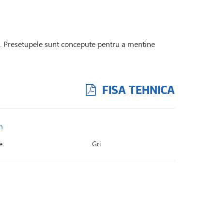
ze. Presetupele sunt concepute pentru a mentine
FISA TEHNICA
n
e:
Gri