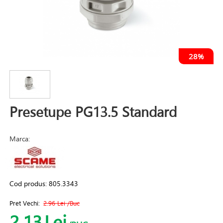
28%
Presetupe PG13.5 Standard
Marca:
Cod produs:
805.3343
Pret Vechi:
2.96 Lei
/Buc
2.13
Lei