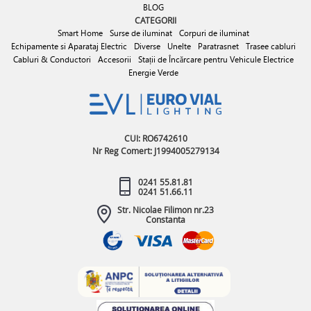
BLOG
CATEGORII
Smart Home
Surse de iluminat
Corpuri de iluminat
Echipamente si Aparataj Electric
Diverse
Unelte
Paratrasnet
Trasee cabluri
Cabluri & Conductori
Accesorii
Stații de Încărcare pentru Vehicule Electrice
Energie Verde
CUI: RO6742610
Nr Reg Comert: J1994005279134
0241 55.81.81
0241 51.66.11
Str. Nicolae Filimon nr.23
Constanta