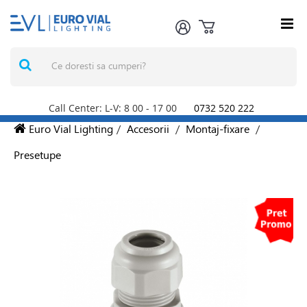
Call Center: L-V: 8
00
- 17
00
0732 520 222
Euro Vial Lighting
/
Accesorii
/
Montaj-fixare
/
Presetupe