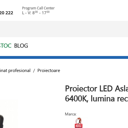
Program Call Center
20 222
L - V: 8
- 17
00
00
STOC
BLOG
inat profesional
/
Proiectoare
Proiector LED Asl
6400K, lumina rec
Marca: