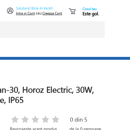
Salutare! Bine Ai Venit!
Cosul tau
Este gol.
Intra in Cont
sau
Creeaza Cont
an-30, Horoz Electric, 30W,
e, IP65
0
din 5
Revizuieste acest produs
de la
0
persoane