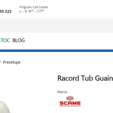
Program Call Center
20 222
L - V: 8
- 17
00
00
STOC
BLOG
/
Presetupe
Racord Tub Guai
Marca: