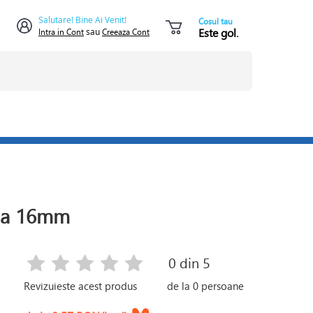
Salutare! Bine Ai Venit!
Cosul tau
Este gol.
Intra in Cont
sau
Creeaza Cont
na 16mm
0
din 5
Revizuieste acest produs
de la
0
persoane