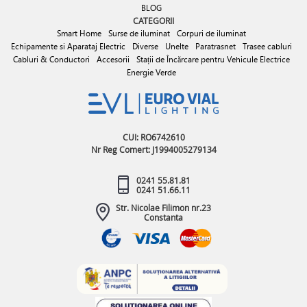
BLOG
CATEGORII
Smart Home
Surse de iluminat
Corpuri de iluminat
Echipamente si Aparataj Electric
Diverse
Unelte
Paratrasnet
Trasee cabluri
Cabluri & Conductori
Accesorii
Stații de Încărcare pentru Vehicule Electrice
Energie Verde
CUI: RO6742610
Nr Reg Comert: J1994005279134
0241 55.81.81
0241 51.66.11
Str. Nicolae Filimon nr.23
Constanta