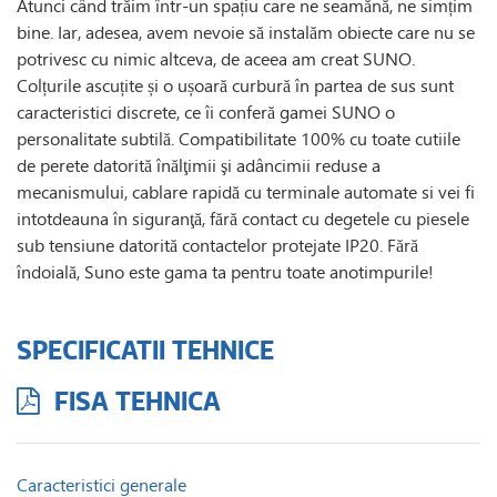
Atunci când trăim într-un spațiu care ne seamănă, ne simțim
bine. Iar, adesea, avem nevoie să instalăm obiecte care nu se
potrivesc cu nimic altceva, de aceea am creat SUNO.
Colțurile ascuțite și o ușoară curbură în partea de sus sunt
caracteristici discrete, ce îi conferă gamei SUNO o
personalitate subtilă. Compatibilitate 100% cu toate cutiile
de perete datorită înălţimii şi adâncimii reduse a
mecanismului, cablare rapidă cu terminale automate si vei fi
intotdeauna în siguranţă, fără contact cu degetele cu piesele
sub tensiune datorită contactelor protejate IP20. Fără
îndoială, Suno este gama ta pentru toate anotimpurile!
SPECIFICATII TEHNICE
FISA TEHNICA
Caracteristici generale