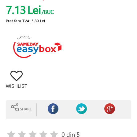
7.13
Lei
/BUC
Pret fara TVA:
5.89 Lei
WISHLIST
SHARE
0
din 5