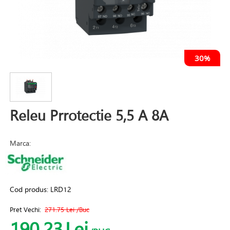
30%
Releu Prrotectie 5,5 A 8A
Marca:
Cod produs:
LRD12
Pret Vechi:
271.75 Lei
/Buc
190.23
Lei