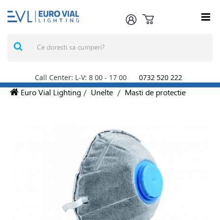
Call Center: L-V: 8
00
- 17
00
0732 520 222
Euro Vial Lighting
/
Unelte
/
Masti de protectie