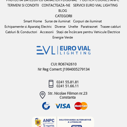
TERMENI SI CONDITII
CONTACTEAZA-NE
SERVICII EURO VIAL LIGHTING
BLOG
CATEGORII
Smart Home
Surse de iluminat
Corpuri de iluminat
Echipamente si Aparataj Electric
Diverse
Unelte
Paratrasnet
Trasee cabluri
Cabluri & Conductori
Accesorii
Stații de Încărcare pentru Vehicule Electrice
Energie Verde
CUI: RO6742610
Nr Reg Comert: J1994005279134
0241 55.81.81
0241 51.66.11
Str. Nicolae Filimon nr.23
Constanta