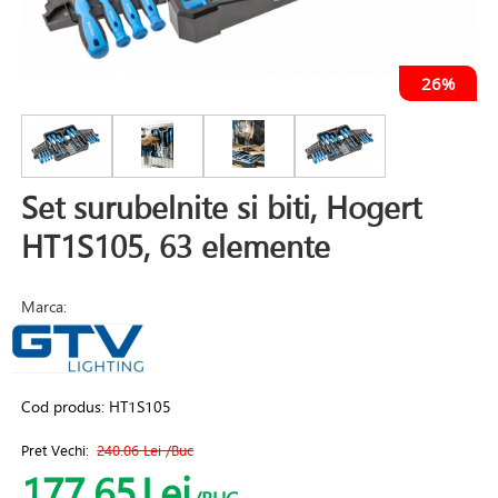
26%
Set surubelnite si biti, Hogert
HT1S105, 63 elemente
Marca:
Cod produs:
HT1S105
Pret Vechi:
240.06 Lei
/Buc
177.65
Lei