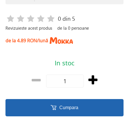
0
din 5
Revizuieste acest produs
de la
0
persoane
de la 4.89 RON/lună
In stoc
Cumpara