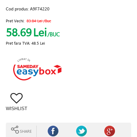
Cod produs:
A9F74220
Pret Vechi:
83.84 Lei
/Buc
58.69
Lei
/BUC
Pret fara TVA:
48.5 Lei
WISHLIST
SHARE