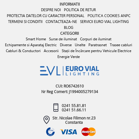
INFORMATII
DESPRE NOI
POLITICA DE RETUR
PROTECTIA DATELOR CU CARACTER PERSONAL
POLITICA COOKIES
ANPC
TERMENI SI CONDITII
CONTACTEAZA-NE
SERVICII EURO VIAL LIGHTING
BLOG
CATEGORII
Smart Home
Surse de iluminat
Corpuri de iluminat
Echipamente si Aparataj Electric
Diverse
Unelte
Paratrasnet
Trasee cabluri
Cabluri & Conductori
Accesorii
Stații de Încărcare pentru Vehicule Electrice
Energie Verde
CUI: RO6742610
Nr Reg Comert: J1994005279134
0241 55.81.81
0241 51.66.11
Str. Nicolae Filimon nr.23
Constanta