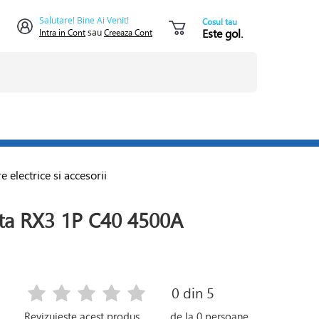
Salutare! Bine Ai Venit!
Cosul tau
Este gol.
Intra in Cont
sau
Creeaza Cont
 electrice si accesorii
ta RX3 1P C40 4500A
0
din 5
Revizuieste acest produs
de la
0
persoane