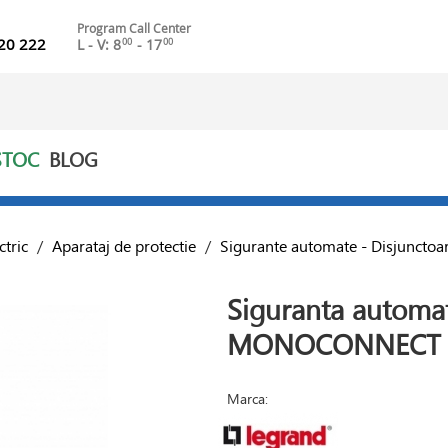
Program Call Center
20 222
L - V: 8
- 17
00
00
STOC
BLOG
ctric
/
Aparataj de protectie
/
Sigurante automate - Disjunctoare
Siguranta automa
MONOCONNECT
Marca: