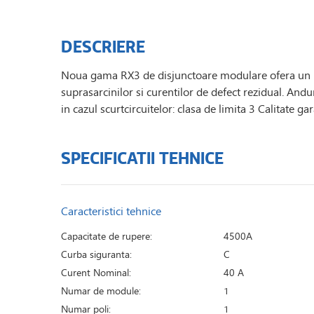
DESCRIERE
Noua gama RX3 de disjunctoare modulare ofera un rasp
suprasarcinilor si curentilor de defect rezidual. And
in cazul scurtcircuitelor: clasa de limita 3 Calitate g
SPECIFICATII TEHNICE
Caracteristici tehnice
Capacitate de rupere:
4500A
Curba siguranta:
C
Curent Nominal:
40 A
Numar de module:
1
Numar poli:
1