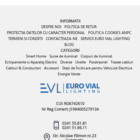
INFORMATII
DESPRE NOI
POLITICA DE RETUR
PROTECTIA DATELOR CU CARACTER PERSONAL
POLITICA COOKIES
ANPC
TERMENI SI CONDITII
CONTACTEAZA-NE
SERVICII EURO VIAL LIGHTING
BLOG
CATEGORII
Smart Home
Surse de iluminat
Corpuri de iluminat
Echipamente si Aparataj Electric
Diverse
Unelte
Paratrasnet
Trasee cabluri
Cabluri & Conductori
Accesorii
Stații de Încărcare pentru Vehicule Electrice
Energie Verde
CUI: RO6742610
Nr Reg Comert: J1994005279134
0241 55.81.81
0241 51.66.11
Str. Nicolae Filimon nr.23
Constanta