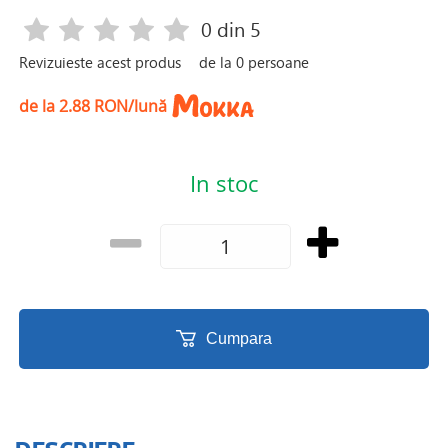
0
din 5
Revizuieste acest produs
de la
0
persoane
de la 2.88 RON/lună
In stoc
Cumpara