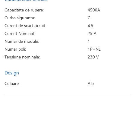
Capacitate de rupere:
4500A
Curba siguranta:
C
Curent de scurt circuit:
4.5
Curent Nominal:
25 A
Numar de module:
1
Numar poli:
1P+NL
Tensiune nominala:
230 V
Design
Culoare:
Alb