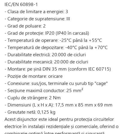
IEC/EN 60898-1
- Clasa de limitare a energiei: 3
- Categorie de supratensiune: III
- Grad de poluare: 2
- Grad de protecție: IP20 (IP40 în carcasă)
- Temperatură de operare: -25°C până la +55°C
- Temperatură de depozitare: -40°C până la +70°C
- Durabilitate electrică: 20.000 de cicluri
- Durabilitate mecanică: 20.000 de cicluri
- Montare: pe șină DIN 35 mm (conform IEC 60715)
- Poziție de montare: oricare
- Conexiune: sus/jos, terminale cu șurub tip "cage"
- Secțiune maximă conductor: 25 mm²
- Cuplu de strângere: 2 Nm
- Dimensiuni (L x H x A): 17,5 mm x 85 mm x 69 mm
- Greutate netă: 0,125 kg
Acest disjunctor este ideal pentru protecția circuitelor
electrice în instalații rezidențiale și comerciale, oferind o
combinație optimă între performanță și siguranță.