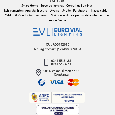
CATEGORII
Smart Home
Surse de iluminat
Corpuri de iluminat
Echipamente si Aparataj Electric
Diverse
Unelte
Paratrasnet
Trasee cabluri
Cabluri & Conductori
Accesorii
Stații de Încărcare pentru Vehicule Electrice
Energie Verde
CUI: RO6742610
Nr Reg Comert: J1994005279134
0241 55.81.81
0241 51.66.11
Str. Nicolae Filimon nr.23
Constanta