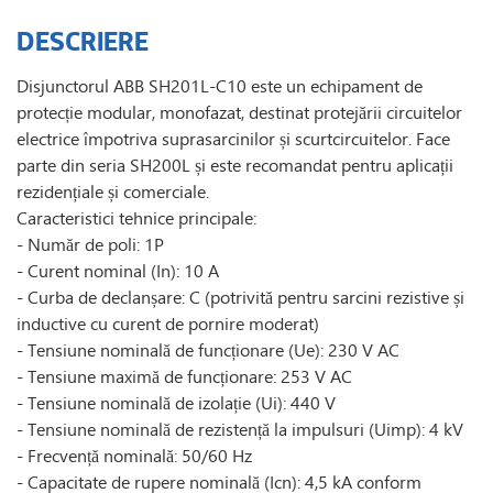
DESCRIERE
Disjunctorul ABB SH201L-C10 este un echipament de
protecție modular, monofazat, destinat protejării circuitelor
electrice împotriva suprasarcinilor și scurtcircuitelor. Face
parte din seria SH200L și este recomandat pentru aplicații
rezidențiale și comerciale.
Caracteristici tehnice principale:
- Număr de poli: 1P
- Curent nominal (In): 10 A
- Curba de declanșare: C (potrivită pentru sarcini rezistive și
inductive cu curent de pornire moderat)
- Tensiune nominală de funcționare (Ue): 230 V AC
- Tensiune maximă de funcționare: 253 V AC
- Tensiune nominală de izolație (Ui): 440 V
- Tensiune nominală de rezistență la impulsuri (Uimp): 4 kV
- Frecvență nominală: 50/60 Hz
- Capacitate de rupere nominală (Icn): 4,5 kA conform