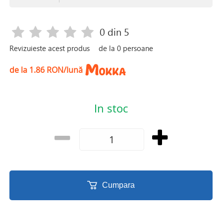
0
din 5
Revizuieste acest produs
de la
0
persoane
de la 1.86 RON/lună
In stoc
Cumpara