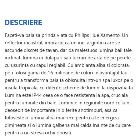
DESCRIERE
Faceti-va baia sa prinda viata cu Philips Hue Xamento. Un
reflector incastrat, imbracat ca un inel argintiu care se
ascunde discret de tavan, dar da maiestuos lumina baii tale.
inclinati lumina in dulapuri sau lucrari de arta de pe perete
cu usurinta cu capul reglabil. Cu ambianta alba si colorata,
poti folosi gama de 16 milioane de culori in avantajul tau
pentru a transforma baia ta obisnuita intr-un spa luxos pe o
insula tropicala, cu diferite scheme de lumini la dispozitia ta.
Lumina este IP44 ceea ce o face rezistenta la apa, cruciala
pentru luminile din baie. Luminile in regiunile nordice sunt
deosebit de importante in diferite anotimpuri, asa ca
foloseste o lumina alba mai rece pentru a te energiza
dimineata si o lumina galbena mai calda inainte de culcare
pentru a nu stresa ochii obositi.