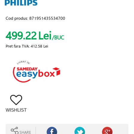
Cod produs:
871951435534700
499.22
Lei
/BUC
Pret fara TVA:
412.58 Lei
WISHLIST
SHARE