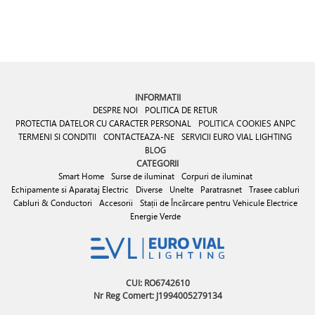
INFORMATII
DESPRE NOI
POLITICA DE RETUR
PROTECTIA DATELOR CU CARACTER PERSONAL
POLITICA COOKIES
ANPC
TERMENI SI CONDITII
CONTACTEAZA-NE
SERVICII EURO VIAL LIGHTING
BLOG
CATEGORII
Smart Home
Surse de iluminat
Corpuri de iluminat
Echipamente si Aparataj Electric
Diverse
Unelte
Paratrasnet
Trasee cabluri
Cabluri & Conductori
Accesorii
Stații de Încărcare pentru Vehicule Electrice
Energie Verde
CUI: RO6742610
Nr Reg Comert: J1994005279134