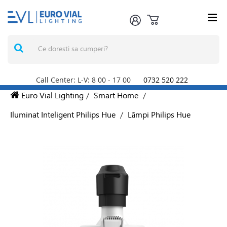
Call Center: L-V: 8
00
- 17
00
0732 520 222
Euro Vial Lighting
/
Smart Home
/
Iluminat Inteligent Philips Hue
/
Lămpi Philips Hue