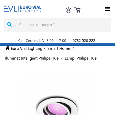
Call Center: L-V: 8
00
- 17
00
0732 520 222
Euro Vial Lighting
/
Smart Home
/
Iluminat Inteligent Philips Hue
/
Lămpi Philips Hue