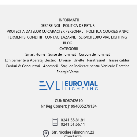
INFORMATII
DESPRE NOI
POLITICA DE RETUR
PROTECTIA DATELOR CU CARACTER PERSONAL
POLITICA COOKIES
ANPC
TERMENI SI CONDITII
CONTACTEAZA-NE
SERVICII EURO VIAL LIGHTING
BLOG
CATEGORII
Smart Home
Surse de iluminat
Corpuri de iluminat
Echipamente si Aparataj Electric
Diverse
Unelte
Paratrasnet
Trasee cabluri
Cabluri & Conductori
Accesorii
Stații de Încărcare pentru Vehicule Electrice
Energie Verde
CUI: RO6742610
Nr Reg Comert: J1994005279134
0241 55.81.81
0241 51.66.11
Str. Nicolae Filimon nr.23
Constanta