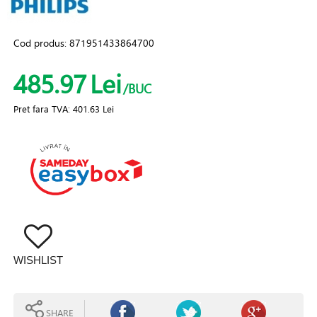
Cod produs:
871951433864700
485.97
Lei
/BUC
Pret fara TVA:
401.63 Lei
WISHLIST
SHARE