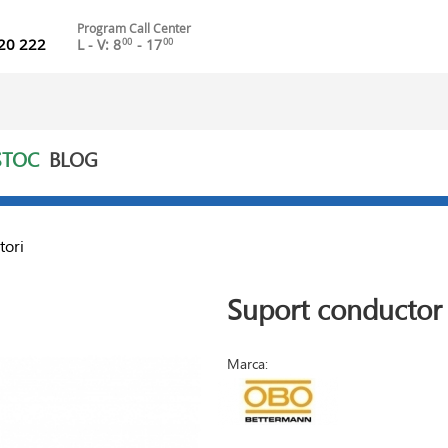
Program Call Center
20 222
L - V: 8
- 17
00
00
STOC
BLOG
tori
Suport conductor
Marca: