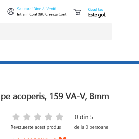
Salutare! Bine Ai Venit!
Cosul tau
Este gol.
Intra in Cont
sau
Creeaza Cont
 pe acoperis, 159 VA-V, 8mm
0
din 5
Revizuieste acest produs
de la
0
persoane