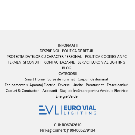
INFORMATII
DESPRE NOI
POLITICA DE RETUR
PROTECTIA DATELOR CU CARACTER PERSONAL
POLITICA COOKIES
ANPC
TERMENI SI CONDITII
CONTACTEAZA-NE
SERVICII EURO VIAL LIGHTING
BLOG
CATEGORII
Smart Home
Surse de iluminat
Corpuri de iluminat
Echipamente si Aparataj Electric
Diverse
Unelte
Paratrasnet
Trasee cabluri
Cabluri & Conductori
Accesorii
Stații de Încărcare pentru Vehicule Electrice
Energie Verde
CUI: RO6742610
Nr Reg Comert: J1994005279134