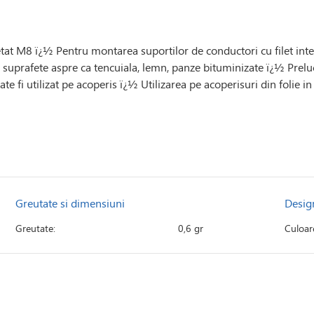
iletat M8 ï¿½ Pentru montarea suportilor de conductori cu filet int
suprafete aspre ca tencuiala, lemn, panze bituminizate ï¿½ Prelu
 fi utilizat pe acoperis ï¿½ Utilizarea pe acoperisuri din folie i
Greutate si dimensiuni
Desig
Greutate:
0,6 gr
Culoar