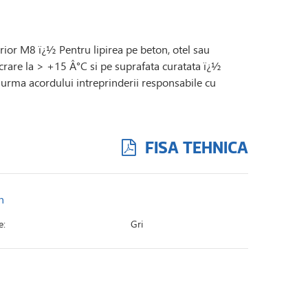
erior M8 ï¿½ Pentru lipirea pe beton, otel sau
crare la > +15 Â°C si pe suprafata curatata ï¿½
n urma acordului intreprinderii responsabile cu
FISA TEHNICA
n
e:
Gri