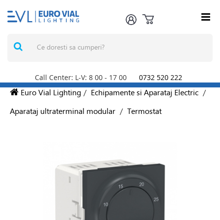
Call Center: L-V: 8
00
- 17
00
0732 520 222
Euro Vial Lighting
/
Echipamente si Aparataj Electric
/
Aparataj ultraterminal modular
/
Termostat