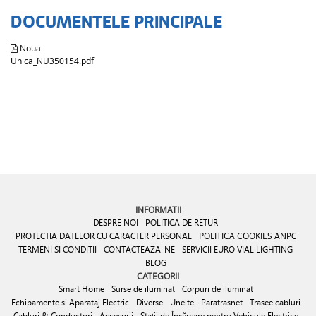
DOCUMENTELE PRINCIPALE
Noua
Unica_NU350154.pdf
INFORMATII
DESPRE NOI
POLITICA DE RETUR
PROTECTIA DATELOR CU CARACTER PERSONAL
POLITICA COOKIES
ANPC
TERMENI SI CONDITII
CONTACTEAZA-NE
SERVICII EURO VIAL LIGHTING
BLOG
CATEGORII
Smart Home
Surse de iluminat
Corpuri de iluminat
Echipamente si Aparataj Electric
Diverse
Unelte
Paratrasnet
Trasee cabluri
Cabluri & Conductori
Accesorii
Stații de Încărcare pentru Vehicule Electrice