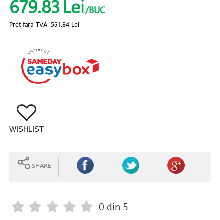
679.83
Lei
/BUC
Pret fara TVA:
561.84 Lei
WISHLIST
SHARE
0
din 5