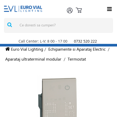
Call Center: L-V: 8
00
- 17
00
0732 520 222
Euro Vial Lighting
/
Echipamente si Aparataj Electric
/
Aparataj ultraterminal modular
/
Termostat