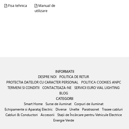
Fisa tehnica
Manual de
utilizare
INFORMATII
DESPRE NOI
POLITICA DE RETUR
PROTECTIA DATELOR CU CARACTER PERSONAL
POLITICA COOKIES
ANPC
TERMENI SI CONDITII
CONTACTEAZA-NE
SERVICII EURO VIAL LIGHTING
BLOG
CATEGORII
Smart Home
Surse de iluminat
Corpuri de iluminat
Echipamente si Aparataj Electric
Diverse
Unelte
Paratrasnet
Trasee cabluri
Cabluri & Conductori
Accesorii
Stații de Încărcare pentru Vehicule Electrice
Energie Verde