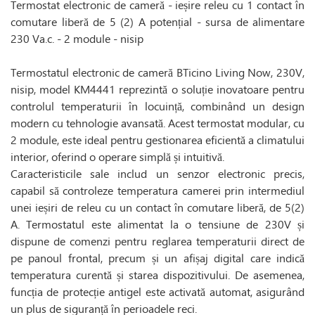
Termostat electronic de cameră - ieșire releu cu 1 contact în
comutare liberă de 5 (2) A potențial - sursa de alimentare
230 Va.c. - 2 module - nisip
Termostatul electronic de cameră BTicino Living Now, 230V,
nisip, model KM4441 reprezintă o soluție inovatoare pentru
controlul temperaturii în locuință, combinând un design
modern cu tehnologie avansată. Acest termostat modular, cu
2 module, este ideal pentru gestionarea eficientă a climatului
interior, oferind o operare simplă și intuitivă.
Caracteristicile sale includ un senzor electronic precis,
capabil să controleze temperatura camerei prin intermediul
unei ieșiri de releu cu un contact în comutare liberă, de 5(2)
A. Termostatul este alimentat la o tensiune de 230V și
dispune de comenzi pentru reglarea temperaturii direct de
pe panoul frontal, precum și un afișaj digital care indică
temperatura curentă și starea dispozitivului. De asemenea,
funcția de protecție antigel este activată automat, asigurând
un plus de siguranță în perioadele reci.