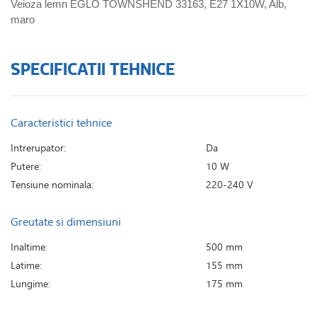
Veioza lemn EGLO TOWNSHEND 33163, E27 1X10W, Alb,
maro
SPECIFICATII TEHNICE
Caracteristici tehnice
Intrerupator:
Da
Putere:
10 W
Tensiune nominala:
220-240 V
Greutate si dimensiuni
Inaltime:
500 mm
Latime:
155 mm
Lungime:
175 mm