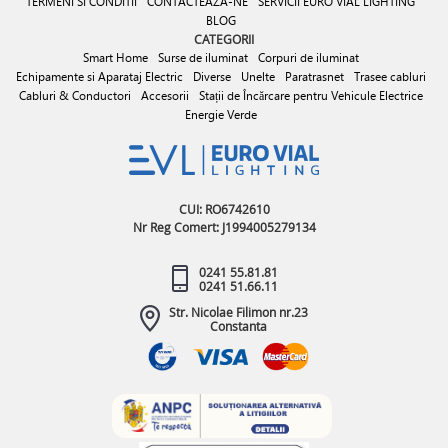
TERMENI SI CONDITII
CONTACTEAZA-NE
SERVICII EURO VIAL LIGHTING
BLOG
CATEGORII
Smart Home
Surse de iluminat
Corpuri de iluminat
Echipamente si Aparataj Electric
Diverse
Unelte
Paratrasnet
Trasee cabluri
Cabluri & Conductori
Accesorii
Stații de Încărcare pentru Vehicule Electrice
Energie Verde
CUI: RO6742610
Nr Reg Comert: J1994005279134
0241 55.81.81
0241 51.66.11
Str. Nicolae Filimon nr.23
Constanta