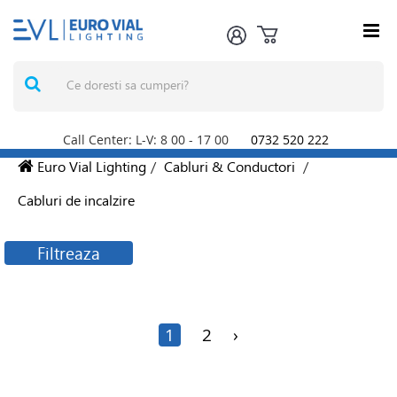
Call Center: L-V: 8
00
- 17
00
0732 520 222
Euro Vial Lighting
/
Cabluri & Conductori
/
Cabluri de incalzire
Filtreaza
Filtreaza produsele
1
2
›
Producatori
NEXANS ROMANIA SRL