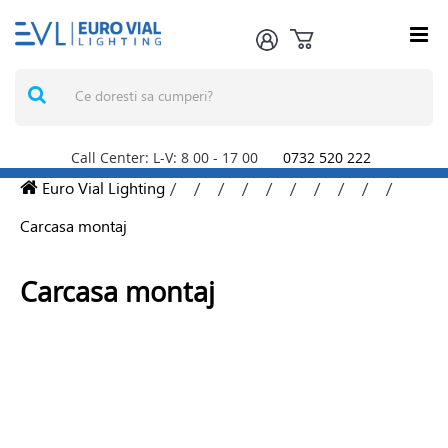
Call Center: L-V: 8
00
- 17
00
0732 520 222
Euro Vial Lighting
/
/
/
/
/
/
/
/
/
/
Carcasa montaj
Carcasa montaj