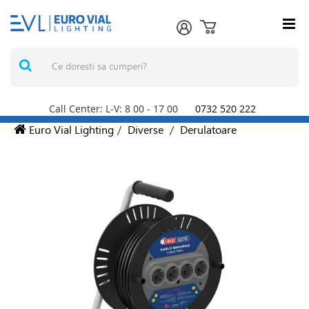
Call Center: L-V: 8
00
- 17
00
0732 520 222
Euro Vial Lighting
/
Diverse
/
Derulatoare