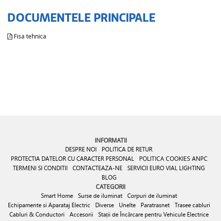
DOCUMENTELE PRINCIPALE
Fisa tehnica
INFORMATII
DESPRE NOI
POLITICA DE RETUR
PROTECTIA DATELOR CU CARACTER PERSONAL
POLITICA COOKIES
ANPC
TERMENI SI CONDITII
CONTACTEAZA-NE
SERVICII EURO VIAL LIGHTING
BLOG
CATEGORII
Smart Home
Surse de iluminat
Corpuri de iluminat
Echipamente si Aparataj Electric
Diverse
Unelte
Paratrasnet
Trasee cabluri
Cabluri & Conductori
Accesorii
Stații de Încărcare pentru Vehicule Electrice