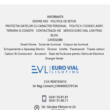
INFORMATII
DESPRE NOI
POLITICA DE RETUR
PROTECTIA DATELOR CU CARACTER PERSONAL
POLITICA COOKIES
ANPC
TERMENI SI CONDITII
CONTACTEAZA-NE
SERVICII EURO VIAL LIGHTING
BLOG
CATEGORII
Smart Home
Surse de iluminat
Corpuri de iluminat
Echipamente si Aparataj Electric
Diverse
Unelte
Paratrasnet
Trasee cabluri
Cabluri & Conductori
Accesorii
Stații de Încărcare pentru Vehicule Electrice
Energie Verde
CUI: RO6742610
Nr Reg Comert: J1994005279134
0241 55.81.81
0241 51.66.11
Str. Nicolae Filimon nr.23