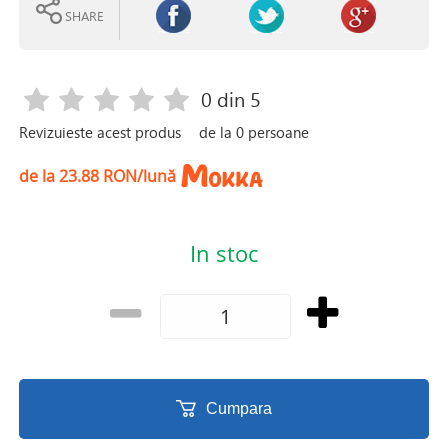
SHARE
0
din 5
Revizuieste acest produs
de la
0
persoane
de la 23.88 RON/lună
In stoc
Cumpara