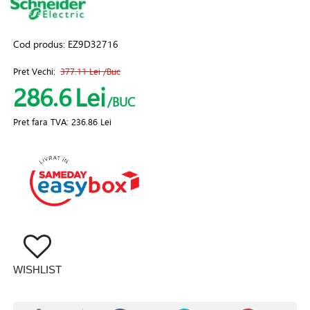
Cod produs:
EZ9D32716
Pret Vechi:
377.11 Lei
/Buc
286.6
Lei
/BUC
Pret fara TVA:
236.86 Lei
WISHLIST