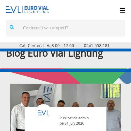
Call Center: L-V: 8
00
- 17
00
-
0241 558 181
Blog Euro Vial Lighting
Publicat de
admin
pe 31 July 2026