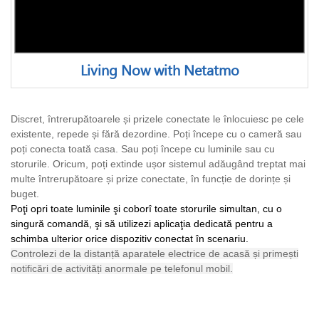
Living Now with Netatmo
Discret, întrerupătoarele și prizele conectate le înlocuiesc pe cele
existente, repede și fără dezordine. Poți începe cu o cameră sau
poți conecta toată casa. Sau poți începe cu luminile sau cu
storurile. Oricum, poți extinde ușor sistemul adăugând treptat mai
multe întrerupătoare și prize conectate, în funcție de dorințe și
buget.
Poţi opri toate luminile şi coborî toate storurile simultan, cu o
singură comandă, şi să utilizezi aplicaţia dedicată pentru a
schimba ulterior orice dispozitiv conectat în scenariu.
Controlezi de la distanță aparatele electrice de acasă și primești
notificări de activități anormale pe telefonul mobil.