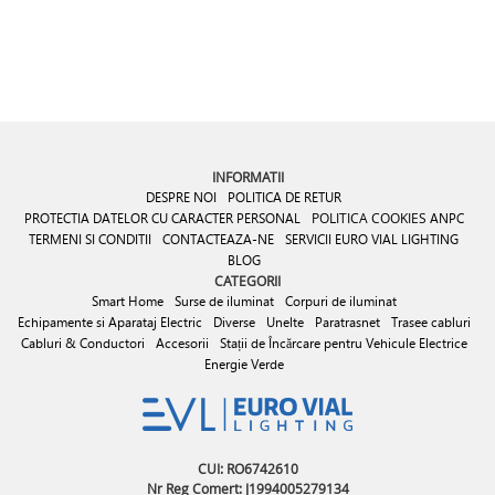
INFORMATII
DESPRE NOI
POLITICA DE RETUR
PROTECTIA DATELOR CU CARACTER PERSONAL
POLITICA COOKIES
ANPC
TERMENI SI CONDITII
CONTACTEAZA-NE
SERVICII EURO VIAL LIGHTING
BLOG
CATEGORII
Smart Home
Surse de iluminat
Corpuri de iluminat
Echipamente si Aparataj Electric
Diverse
Unelte
Paratrasnet
Trasee cabluri
Cabluri & Conductori
Accesorii
Stații de Încărcare pentru Vehicule Electrice
Energie Verde
CUI: RO6742610
Nr Reg Comert: J1994005279134