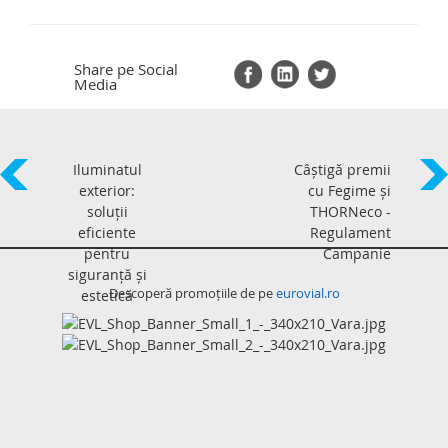
Share pe Social
Media
Iluminatul
Câștigă premii
exterior:
cu Fegime și
soluții
THORNeco -
eficiente
Regulament
pentru
Campanie
siguranță și
Descoperă promoțiile de pe
eurovial.ro
estetică