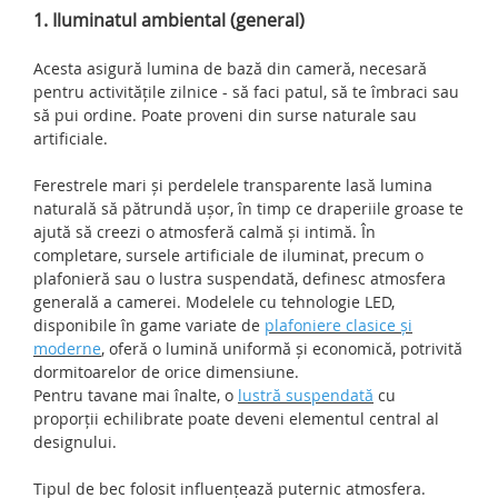
1. Iluminatul ambiental (general)
Acesta asigură lumina de bază din cameră, necesară
pentru activitățile zilnice - să faci patul, să te îmbraci sau
să pui ordine. Poate proveni din surse naturale sau
artificiale.
Ferestrele mari și perdelele transparente lasă lumina
naturală să pătrundă ușor, în timp ce draperiile groase te
ajută să creezi o atmosferă calmă și intimă. În
completare, sursele artificiale de iluminat, precum o
plafonieră sau o lustra suspendată, definesc atmosfera
generală a camerei. Modelele cu tehnologie LED,
disponibile în game variate de
plafoniere clasice și
moderne
, oferă o lumină uniformă și economică, potrivită
dormitoarelor de orice dimensiune.
Pentru tavane mai înalte, o
lustră suspendată
cu
proporții echilibrate poate deveni elementul central al
designului.
Tipul de bec folosit influențează puternic atmosfera.