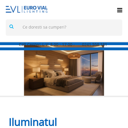
Call Center: L-V: 8
00
- 17
00
-
0241 558 181
Iluminatul