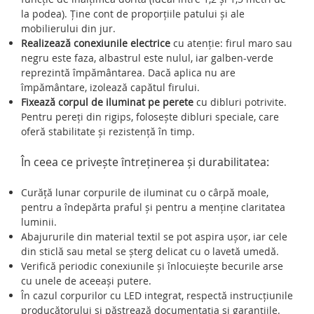
la podea). Ține cont de proporțiile patului și ale
mobilierului din jur.
Realizează conexiunile electrice
cu atenție: firul maro sau
negru este faza, albastrul este nulul, iar galben-verde
reprezintă împământarea. Dacă aplica nu are
împământare, izolează capătul firului.
Fixează corpul de iluminat pe perete
cu dibluri potrivite.
Pentru pereți din rigips, folosește dibluri speciale, care
oferă stabilitate și rezistență în timp.
În ceea ce privește întreținerea și durabilitatea:
Curăță lunar corpurile de iluminat cu o cârpă moale,
pentru a îndepărta praful și pentru a menține claritatea
luminii.
Abajururile din material textil se pot aspira ușor, iar cele
din sticlă sau metal se șterg delicat cu o lavetă umedă.
Verifică periodic conexiunile și înlocuiește becurile arse
cu unele de aceeași putere.
În cazul corpurilor cu LED integrat, respectă instrucțiunile
producătorului și păstrează documentația și garanțiile.