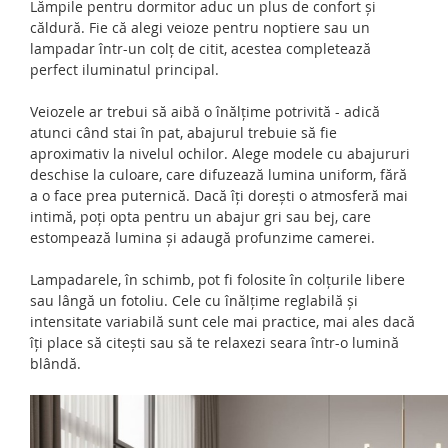
Lămpile pentru dormitor aduc un plus de confort și
căldură. Fie că alegi veioze pentru noptiere sau un
lampadar într-un colț de citit, acestea completează
perfect iluminatul principal.
Veiozele ar trebui să aibă o înălțime potrivită - adică
atunci când stai în pat, abajurul trebuie să fie
aproximativ la nivelul ochilor. Alege modele cu abajururi
deschise la culoare, care difuzează lumina uniform, fără
a o face prea puternică. Dacă îți dorești o atmosferă mai
intimă, poți opta pentru un abajur gri sau bej, care
estompează lumina și adaugă profunzime camerei.
Lampadarele, în schimb, pot fi folosite în colțurile libere
sau lângă un fotoliu. Cele cu înălțime reglabilă și
intensitate variabilă sunt cele mai practice, mai ales dacă
îți place să citești sau să te relaxezi seara într-o lumină
blândă.