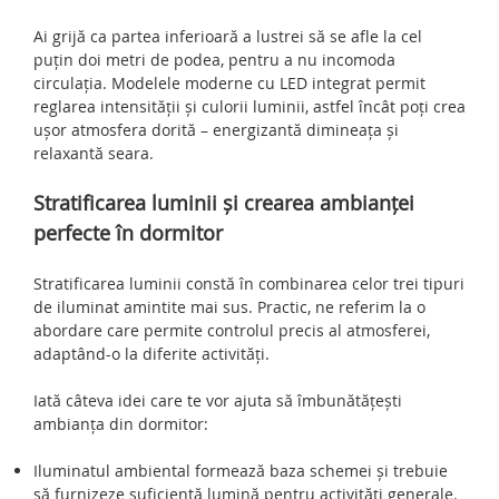
Ai grijă ca partea inferioară a lustrei să se afle la cel
puțin doi metri de podea, pentru a nu incomoda
circulația. Modelele moderne cu LED integrat permit
reglarea intensității și culorii luminii, astfel încât poți crea
ușor atmosfera dorită – energizantă dimineața și
relaxantă seara.
Stratificarea luminii și crearea ambianței
perfecte în dormitor
Stratificarea luminii constă în combinarea celor trei tipuri
de iluminat amintite mai sus. Practic, ne referim la o
abordare care permite controlul precis al atmosferei,
adaptând-o la diferite activități.
Iată câteva idei care te vor ajuta să îmbunătățești
ambianța din dormitor:
Iluminatul ambiental formează baza schemei și trebuie
să furnizeze suficientă lumină pentru activități generale.