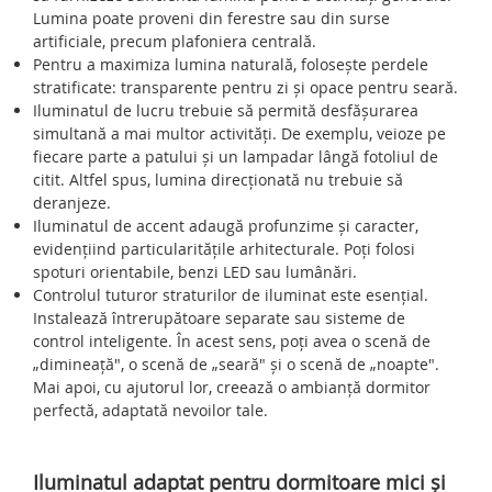
Lumina poate proveni din ferestre sau din surse
artificiale, precum plafoniera centrală.
Pentru a maximiza lumina naturală, folosește perdele
stratificate: transparente pentru zi și opace pentru seară.
Iluminatul de lucru trebuie să permită desfășurarea
simultană a mai multor activități. De exemplu, veioze pe
fiecare parte a patului și un lampadar lângă fotoliul de
citit. Altfel spus, lumina direcționată nu trebuie să
deranjeze.
Iluminatul de accent adaugă profunzime și caracter,
evidențiind particularitățile arhitecturale. Poți folosi
spoturi orientabile, benzi LED sau lumânări.
Controlul tuturor straturilor de iluminat este esențial.
Instalează întrerupătoare separate sau sisteme de
control inteligente. În acest sens, poți avea o scenă de
„dimineață", o scenă de „seară" și o scenă de „noapte".
Mai apoi, cu ajutorul lor, creează o ambianță dormitor
perfectă, adaptată nevoilor tale.
Iluminatul adaptat pentru dormitoare mici și