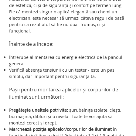
de estetică, ci și de siguranță și confort pe termen lung.
Fie că montezi singur o aplică elegantă sau chemi un
electrician, este necesar să urmezi câteva reguli de bază
pentru ca rezultatul să fie nu doar frumos, ci și
funcțional.
Înainte de a începe:
Întrerupe alimentarea cu energie electrică de la panoul
general.
Verifică absența tensiunii cu un tester - este un pas
simplu, dar important pentru siguranța ta.
Pașii pentru montarea aplicelor și corpurilor de
iluminat sunt următorii:
Pregătește uneltele potrivite:
șurubelnițe izolate, clești,
bormașină, dibluri și o nivelă - toate te vor ajuta să
montezi corect și drept.
Marchează poziția aplicelor/corpurilor de iluminat
în
funcție de înălțimea dorită (ideal între 1,2 și 1,5 metri de