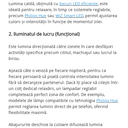
Lumina caldă, obținută cu
becuri LED eficiente
, este
ideală pentru relaxare, în timp ce sistemele reglabile,
precum
Philips Hue
sau
WiZ Smart LED
, permit ajustarea
culorii și intensității în funcție de momentul zilei.
2. Iluminatul de lucru (funcțional)
Este lumina direcționată către zonele în care desfășori
activități specifice precum cititul, machiajul sau lucrul la
birou.
Așează câte o veioză pe fiecare noptieră, pentru ca
fiecare persoană să poată controla intensitatea luminii
fără să deranjeze partenerul. Dacă îți place să citești într-
un colț dedicat relaxării, un lampadar reglabil
completează perfect zona de confort. De exemplu,
modelele de lămpi compatibile cu tehnologia
Philips Hue
permit reglarea luminii direct de pe telefon, oferind
flexibilitate maximă.
Abajururile deschise la culoare difuzează lumina