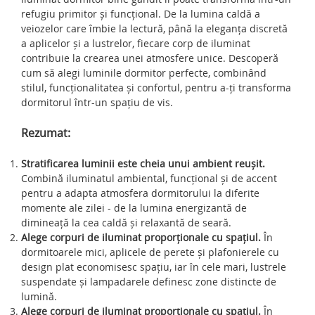
refugiu primitor și funcțional. De la lumina caldă a
veiozelor care îmbie la lectură, până la eleganța discretă
a aplicelor și a lustrelor, fiecare corp de iluminat
contribuie la crearea unei atmosfere unice. Descoperă
cum să alegi luminile dormitor perfecte, combinând
stilul, funcționalitatea și confortul, pentru a-ți transforma
dormitorul într-un spațiu de vis.
Rezumat:
Stratificarea luminii este cheia unui ambient reușit.
Combină iluminatul ambiental, funcțional și de accent
pentru a adapta atmosfera dormitorului la diferite
momente ale zilei - de la lumina energizantă de
dimineață la cea caldă și relaxantă de seară.
Alege corpuri de iluminat proporționale cu spațiul.
În
dormitoarele mici, aplicele de perete și plafonierele cu
design plat economisesc spațiu, iar în cele mari, lustrele
suspendate și lampadarele definesc zone distincte de
lumină.
Alege corpuri de iluminat proporționale cu spațiul.
În