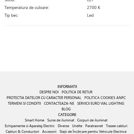
Temperatura de culoare:
2700 K
Tip bec:
Led
INFORMATII
DESPRE NOI
POLITICA DE RETUR
PROTECTIA DATELOR CU CARACTER PERSONAL
POLITICA COOKIES
ANPC
TERMENI SI CONDITII
CONTACTEAZA-NE
SERVICII EURO VIAL LIGHTING
BLOG
CATEGORII
Smart Home
Surse de iluminat
Corpuri de iluminat
Echipamente si Aparataj Electric
Diverse
Unelte
Paratrasnet
Trasee cabluri
Cabluri & Conductori
Accesorii
Stații de Încărcare pentru Vehicule Electrice