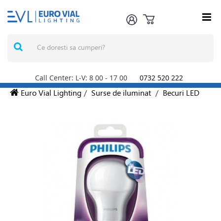
Call Center: L-V: 8
00
- 17
00
0732 520 222
Euro Vial Lighting
/
Surse de iluminat
/
Becuri LED