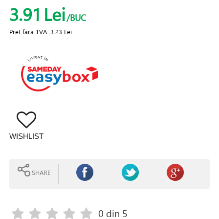
3.91
Lei
/BUC
Pret fara TVA:
3.23 Lei
WISHLIST
SHARE
0
din 5