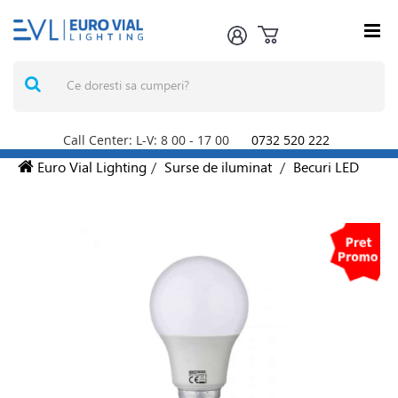
Call Center: L-V: 8
00
- 17
00
0732 520 222
Euro Vial Lighting
/
Surse de iluminat
/
Becuri LED