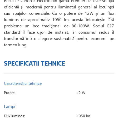
Becul LED Horoz Electric din gama Premier-12 este soluţia
eficientă şi modernă pentru iluminatul general al locuinţei
sau spaţiilor comerciale. Cu o putere de 12W şi un flux
luminos de aproximativ 1050 lm, acesta înlocuiește fără
probleme un bec tradiţional de 80-100W. Soclul E27
standard îl face uşor de instalat, iar consumul redus îl
transformă într-o alegere sustenabilă pentru economii pe
termen lung.
SPECIFICATII TEHNICE
Caracteristici tehnice
Putere:
12 W
Lampi
Flux luminos:
1050 lm