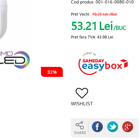
Cod produs:
001-016-0080-010
Pret Vechi:
78.25 Lei
/Buc
53.21
Lei
/BUC
Pret fara TVA:
43.98 Lei
32%
WISHLIST
SHARE