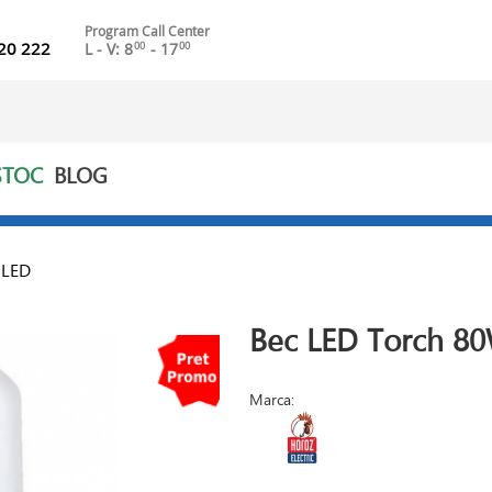
Program Call Center
20 222
L - V: 8
- 17
00
00
STOC
BLOG
 LED
Bec LED Torch 8
Marca: