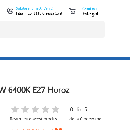
Salutare! Bine Ai Venit!
Cosul tau
Este gol.
Intra in Cont
sau
Creeaza Cont
0W 6400K E27 Horoz
0
din 5
Revizuieste acest produs
de la
0
persoane