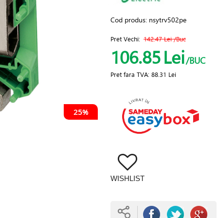
Cod produs:
nsytrv502pe
Pret Vechi:
142.47 Lei
/Buc
106.85
Lei
/BUC
Pret fara TVA:
88.31 Lei
25%
WISHLIST