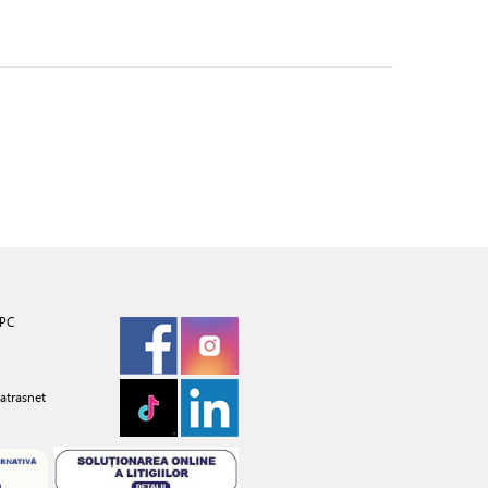
PC
atrasnet