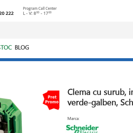
Program Call Center
20 222
L - V: 8
- 17
00
00
STOC
BLOG
Clema cu surub, 
verde-galben, Sch
Marca: