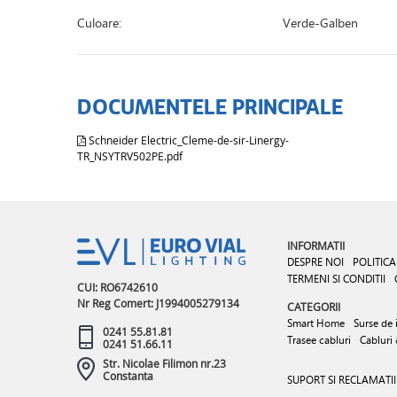
Culoare:
Verde-Galben
DOCUMENTELE PRINCIPALE
Schneider Electric_Cleme-de-sir-Linergy-
TR_NSYTRV502PE.pdf
INFORMATII
DESPRE NOI
POLITICA
TERMENI SI CONDITII
CUI: RO6742610
Nr Reg Comert: J1994005279134
CATEGORII
Smart Home
Surse de 
0241 55.81.81
Trasee cabluri
Cabluri
0241 51.66.11
Str. Nicolae Filimon nr.23
Constanta
SUPORT SI RECLAMATII