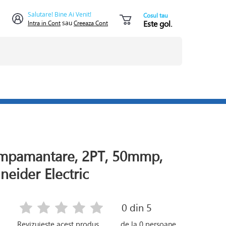
Salutare! Bine Ai Venit!
Cosul tau
Este gol.
Intra in Cont
sau
Creeaza Cont
impamantare, 2PT, 50mmp,
neider Electric
0
din 5
Revizuieste acest produs
de la
0
persoane