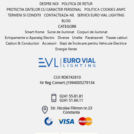
DESPRE NOI
POLITICA DE RETUR
PROTECTIA DATELOR CU CARACTER PERSONAL
POLITICA COOKIES
ANPC
TERMENI SI CONDITII
CONTACTEAZA-NE
SERVICII EURO VIAL LIGHTING
BLOG
CATEGORII
Smart Home
Surse de iluminat
Corpuri de iluminat
Echipamente si Aparataj Electric
Diverse
Unelte
Paratrasnet
Trasee cabluri
Cabluri & Conductori
Accesorii
Stații de Încărcare pentru Vehicule Electrice
Energie Verde
CUI: RO6742610
Nr Reg Comert: J1994005279134
0241 55.81.81
0241 51.66.11
Str. Nicolae Filimon nr.23
Constanta