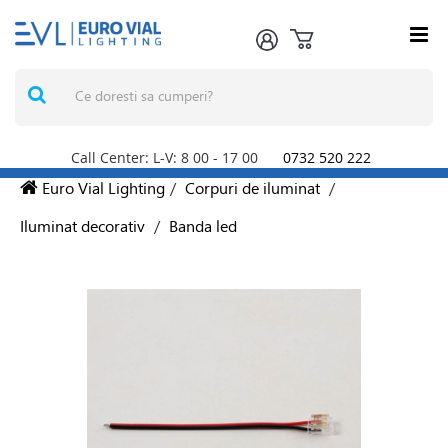
Call Center: L-V: 8
00
- 17
00
0732 520 222
Euro Vial Lighting
/
Corpuri de iluminat
/
Iluminat decorativ
/
Banda led