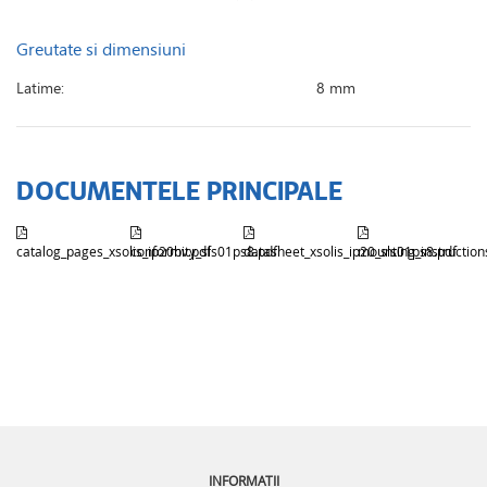
Greutate si dimensiuni
Latime:
8 mm
DOCUMENTELE PRINCIPALE
catalog_pages_xsolis_ip20bv.pdf
conformity_sls01ps8.pdf
datasheet_xsolis_ip20_sls01ps8.pdf
mounting_instructions
INFORMATII