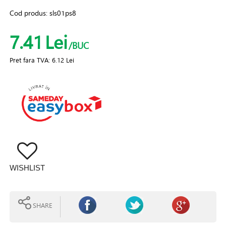
Cod produs:
sls01ps8
7.41
Lei
/BUC
Pret fara TVA:
6.12 Lei
WISHLIST
SHARE