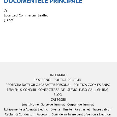
DOCUMENTELE PRINCIPALE
Localized_Commercial_Leaflet
(1).pdf
INFORMATII
DESPRE NOI
POLITICA DE RETUR
PROTECTIA DATELOR CU CARACTER PERSONAL
POLITICA COOKIES
ANPC
TERMENI SI CONDITII
CONTACTEAZA-NE
SERVICII EURO VIAL LIGHTING
BLOG
CATEGORII
Smart Home
Surse de iluminat
Corpuri de iluminat
Echipamente si Aparataj Electric
Diverse
Unelte
Paratrasnet
Trasee cabluri
Cabluri & Conductori
Accesorii
Stații de Încărcare pentru Vehicule Electrice