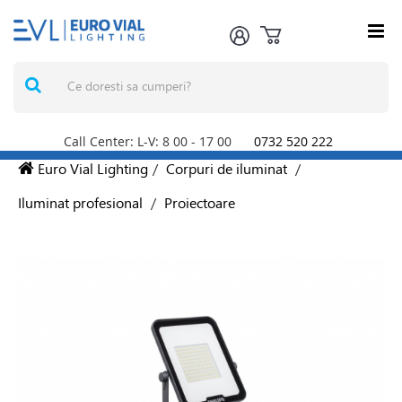
Call Center: L-V: 8
00
- 17
00
0732 520 222
Euro Vial Lighting
/
Corpuri de iluminat
/
Iluminat profesional
/
Proiectoare