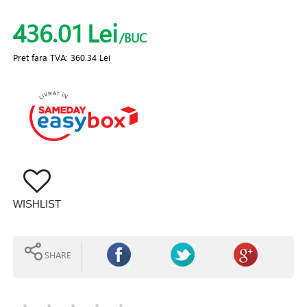
436.01
Lei
/BUC
Pret fara TVA:
360.34 Lei
WISHLIST
SHARE