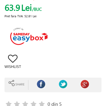
63.9
Lei
/BUC
Pret fara TVA:
52.81 Lei
WISHLIST
SHARE
0
din 5