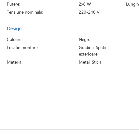
Putere:
2x8 W
Lungim
Tensiune nominala:
220-240 V
Design
Culoare:
Negru
Locatie montare:
Gradina, Spatii
exterioare
Material:
Metal, Sticla