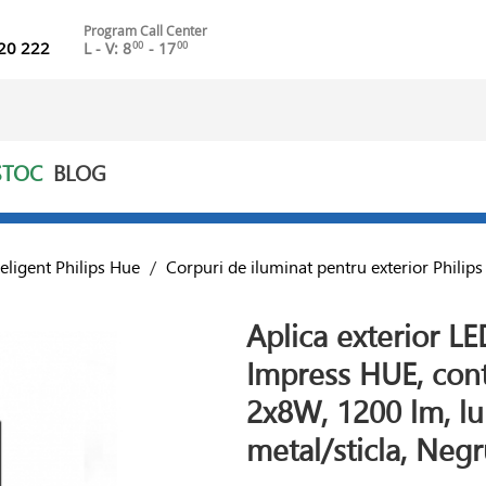
Program Call Center
20 222
L - V: 8
- 17
00
00
STOC
BLOG
teligent Philips Hue
/
Corpuri de iluminat pentru exterior Philip
Aplica exterior L
Impress HUE, cont
2x8W, 1200 lm, lum
metal/sticla, Ne