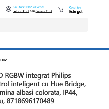
Salutare! Bine Ai Venit!
Cosul tau
Este gol.
Intra in Cont
sau
Creeaza Cont
s Hue
ED RGBW integrat Philips
rol inteligent cu Hue Bridge,
ina albasi colorata, IP44,
gru, 8718696170489