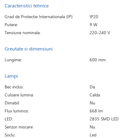
Caracteristici tehnice
Grad de Protectie Internationala (IP):
IP20
Putere:
9 W
Tensiune nominala:
220-240 V
Greutate si dimensiuni
Lungime:
600 mm
Lampi
Bec inclus:
Da
Culoare lumina:
Calda
Dimabil:
Nu
Flux luminos:
668 lm
LED:
2835 SMD LED
Senzor miscare:
Nu
Soclu:
Led