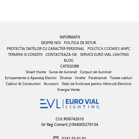
INFORMATII
DESPRE NOI
POLITICA DE RETUR
PROTECTIA DATELOR CU CARACTER PERSONAL
POLITICA COOKIES
ANPC
TERMENI SI CONDITII
CONTACTEAZA-NE
SERVICII EURO VIAL LIGHTING
BLOG
CATEGORII
Smart Home
Surse de iluminat
Corpuri de iluminat
Echipamente si Aparataj Electric
Diverse
Unelte
Paratrasnet
Trasee cabluri
Cabluri & Conductori
Accesorii
Stații de Încărcare pentru Vehicule Electrice
Energie Verde
CUI: RO6742610
Nr Reg Comert: J1994005279134
0241 55.81.81