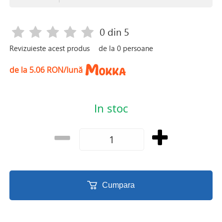
0
din 5
Revizuieste acest produs
de la
0
persoane
de la 5.06 RON/lună
In stoc
Cumpara