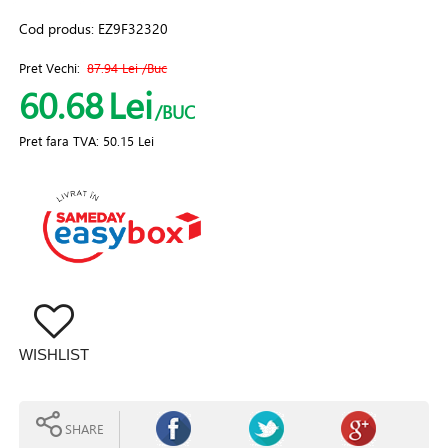
Cod produs:
EZ9F32320
Pret Vechi:
87.94 Lei
/Buc
60.68
Lei
/BUC
Pret fara TVA:
50.15 Lei
WISHLIST
SHARE